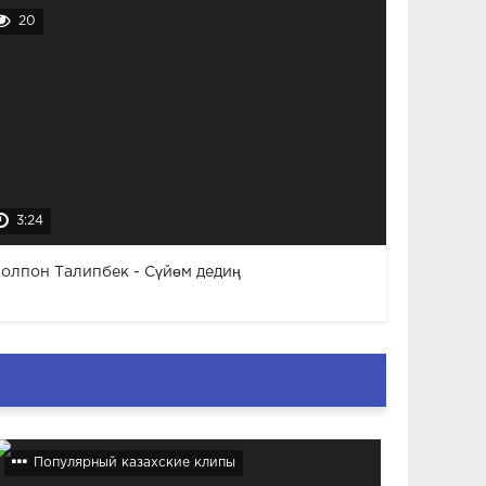
20
3:24
олпон Талипбек - Сүйөм дедиң
Популярный казахские клипы