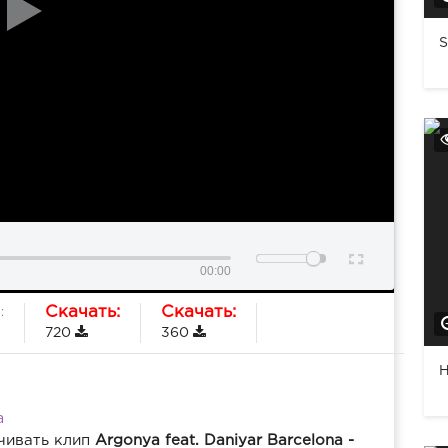
S
00:00
Скачать:
Скачать:
:
720
360
H
a
чивать клип
Argonya feat. Daniyar Barcelona -