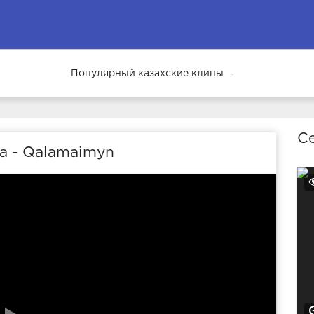
Популярный казахские клипы
66
Се
na - Qalamaimyn