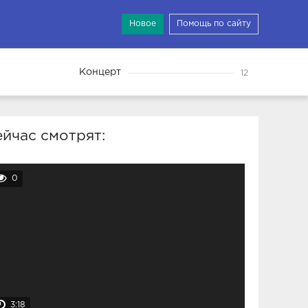
Новое
Помощь по сайту
Концерт
12
йчас смотрят:
0
3:18