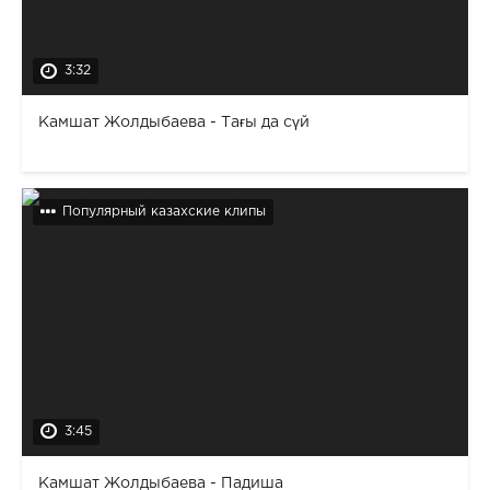
3:32
Камшат Жолдыбаева - Тағы да сүй
Популярный казахские клипы
3:45
Камшат Жолдыбаева - Падиша