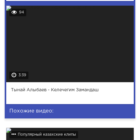
94
3:39
Тынай Алыбаев - Келечегим Замандаш
Похожие видео:
Популярный казахские клипы