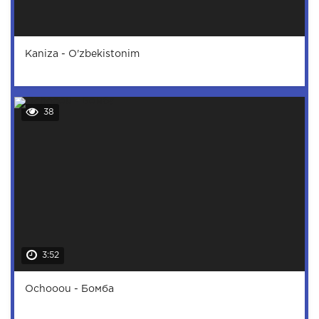
Kaniza - O'zbekistonim
38
3:52
Ochooou - Бомба