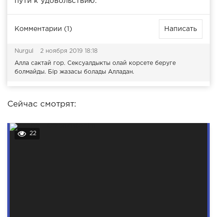
пути к удовольствию.
Комментарии (1)
Написать
Nurgul
2 ноября 2019 18:18
Алла сактай гор. Сексуалдыкты олай корсете беруге
болмайды. Бip жазасы болады Алладан.
Сейчас смотрят:
22