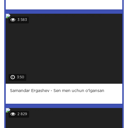
3 583
3:50
Samandar Ergashev - Sen men uchun o'lgansan
2 829