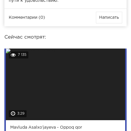
пути к удовольствию.
Комментарии (0)
Написать
Сейчас смотрят:
7 135
3:29
Mavluda Asalxo’jayeva - Oppoq qor