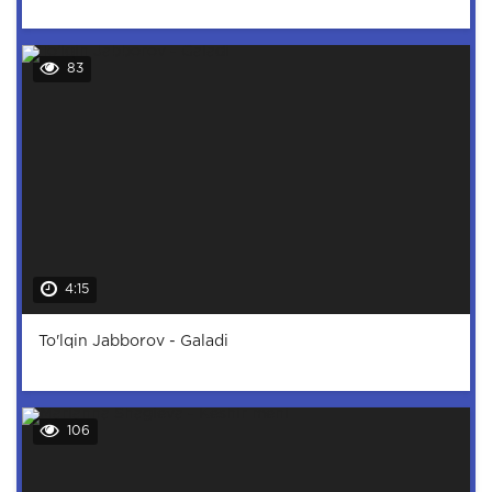
83
4:15
To'lqin Jabborov - Galadi
106