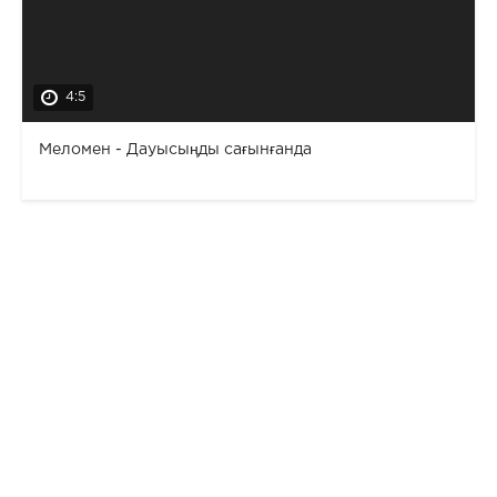
4:5
Меломен - Дауысыңды сағынғанда