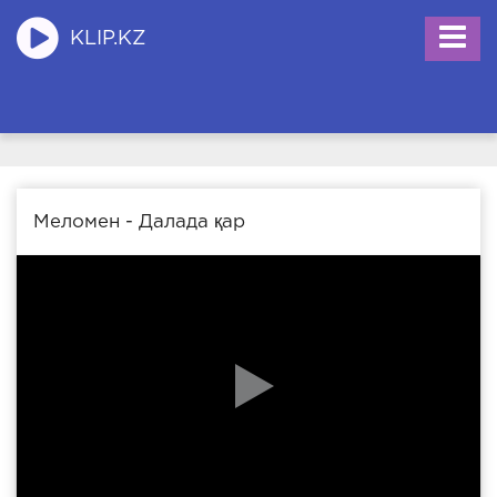
KLIP.KZ
Меломен - Далада қар