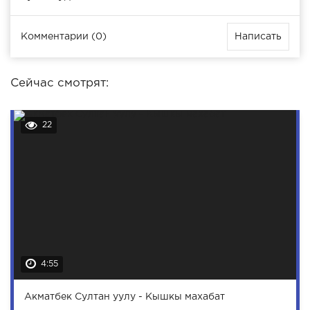
Комментарии (0)
Написать
Сейчас смотрят:
22
4:55
Акматбек Султан уулу - Кышкы махабат