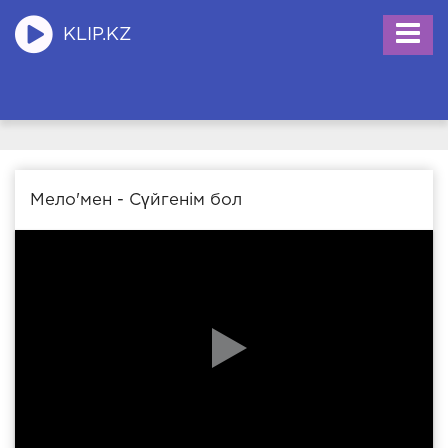
KLIP.KZ
Мело'мен - Сүйгенім бол