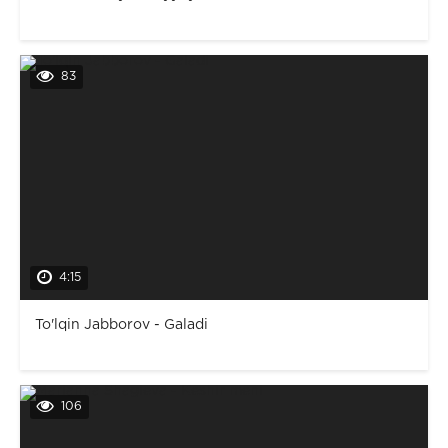
83
4:15
To'lqin Jabborov - Galadi
106