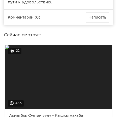
пути к удовольствию.
Комментарии (0)
Написать
Сейчас смотрят:
22
4:55
Акматбек Султан уулу - Кышкы махабат