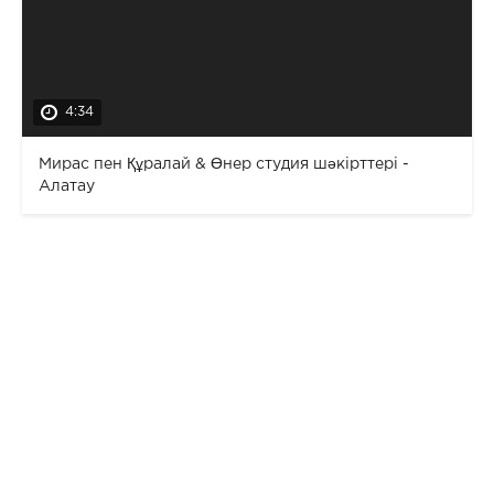
4:34
Мирас пен Құралай & Өнер студия шәкірттері -
Алатау