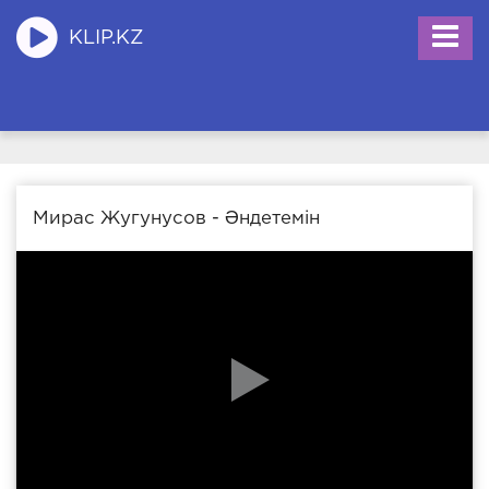
KLIP.KZ
Мирас Жугунусов - Әндетемін