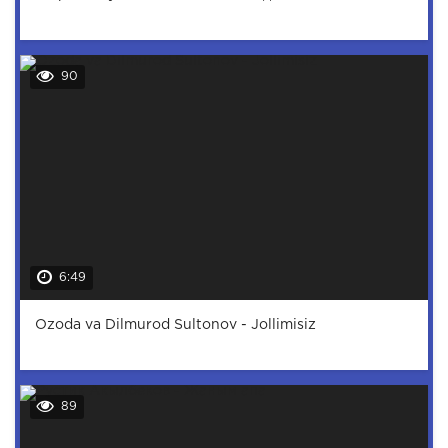
90
6:49
Ozoda va Dilmurod Sultonov - Jollimisiz
89