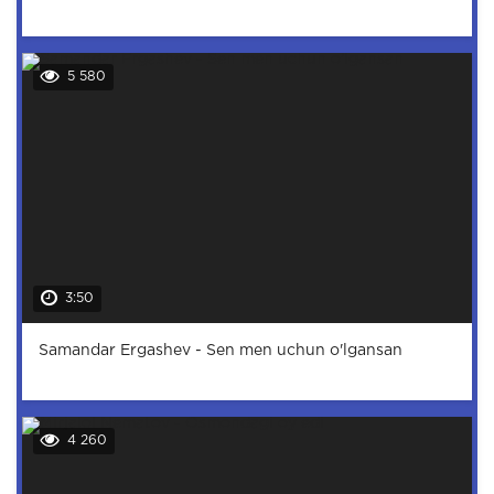
5 580
3:50
Samandar Ergashev - Sen men uchun o'lgansan
4 260