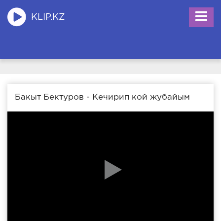
KLIP.KZ
Бакыт Бектуров - Кечирип кой жубайым