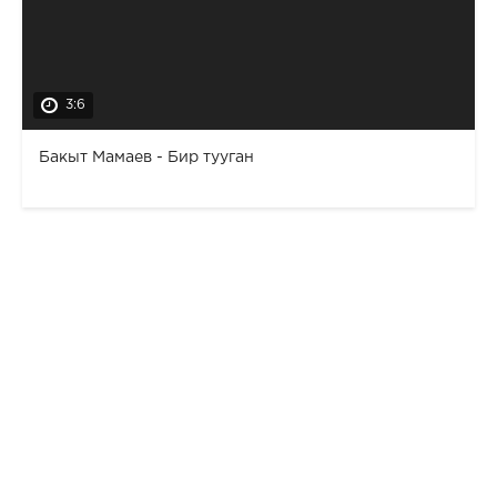
3:6
Бакыт Мамаев - Бир тууган