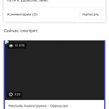
пути к удовольствию.
Комментарии (0)
Написать
Сейчас смотрят:
10 878
3:29
Mavluda Asalxo’jayeva - Oppoq qor