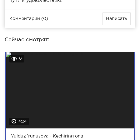
пути к удовольствию.
Комментарии (0)
Написать
Сейчас смотрят:
0
4:24
Yulduz Yunusova - Kechiring ona