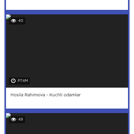
40
PT4M
Hosila Rahimova - Kuchli odamlar
49